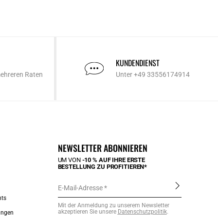
KUNDENDIENST
mehreren Raten
Unter +49 33556174914
NEWSLETTER ABONNIEREN
UM VON
-10 % AUF IHRE ERSTE
BESTELLUNG ZU PROFITIEREN*
E-Mail-Adresse
nts
Mit der Anmeldung zu unserem Newsletter
akzeptieren Sie unsere
Datenschutzpolitik
.
ungen