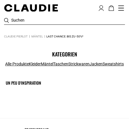
Suchen
CLAUDIE PIERLOT
MÄNTEL
LAST CHANCE: BIS ZU -50%*
KATEGORIEN
Alle Produkte
Kleider
Mäntel
Taschen
Strickwaren
Jacken
Sweatshirts
UN PEU D'INSPIRATION