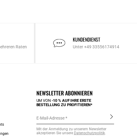
KUNDENDIENST
mehreren Raten
Unter +49 33556174914
NEWSLETTER ABONNIEREN
UM VON
-10 % AUF IHRE ERSTE
BESTELLUNG ZU PROFITIEREN*
E-Mail-Adresse
nts
Mit der Anmeldung zu unserem Newsletter
akzeptieren Sie unsere
Datenschutzpolitik
.
ungen