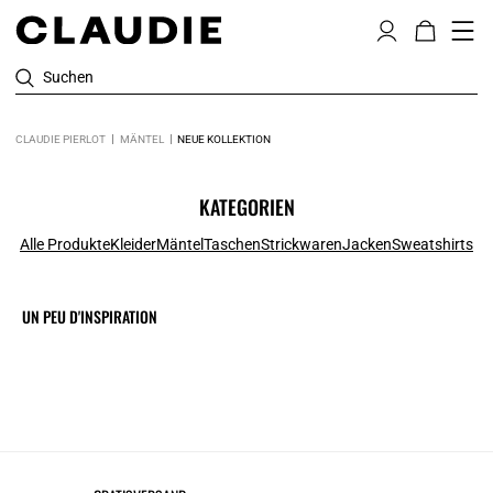
Suchen
CLAUDIE PIERLOT
MÄNTEL
NEUE KOLLEKTION
KATEGORIEN
Alle Produkte
Kleider
Mäntel
Taschen
Strickwaren
Jacken
Sweatshirts
UN PEU D'INSPIRATION