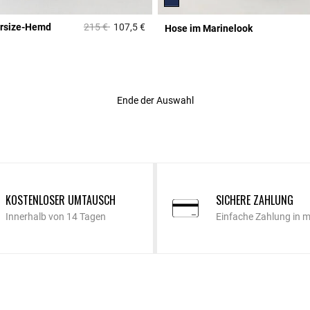
Price reduced from
to
ersize-Hemd
215 €
107,5 €
Hose im Marinelook
3,1 out of 5 Customer Rating
Rating
Ende der Auswahl
KOSTENLOSER UMTAUSCH
SICHERE ZAHLUNG
Innerhalb von 14 Tagen
Einfache Zahlung in 