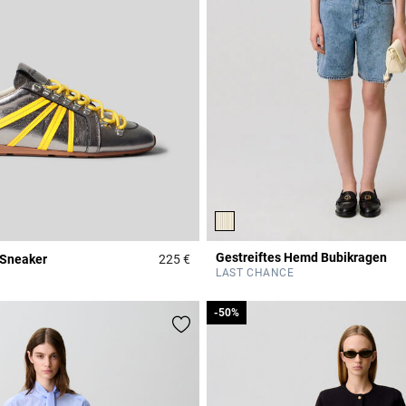
Gestreiftes Hemd Bubikragen
 Sneaker
225 €
Rating
5 out of 5 Customer Rating
LAST CHANCE
-50%
-50%