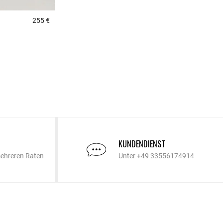
255 €
5 out of 5 Customer Rating
KUNDENDIENST
mehreren Raten
Unter +49 33556174914