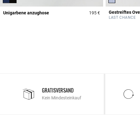
Gestreiftes Ov
Unigarbene anzughose
195 €
5 out of 5 Customer 
LAST CHANCE
GRATISVERSAND
Kein Mindesteinkauf