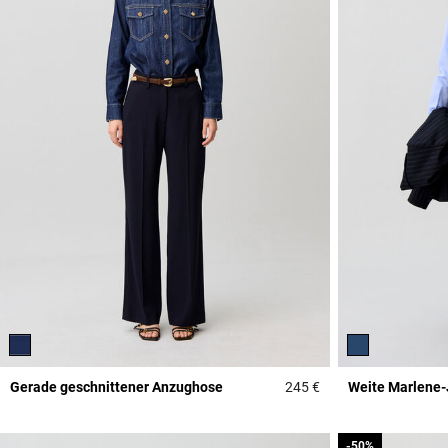
Gerade geschnittener Anzughose
245 €
Weite Marlene-
4,9 out of 5 Custome
-50%
-50%