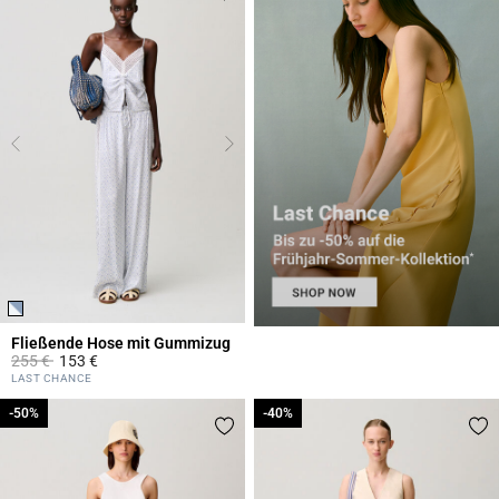
Fließende Hose mit Gummizug
Price reduced from
to
255 €
153 €
4,4 out of 5 Customer Rating
LAST CHANCE
-50%
-50%
-40%
-40%