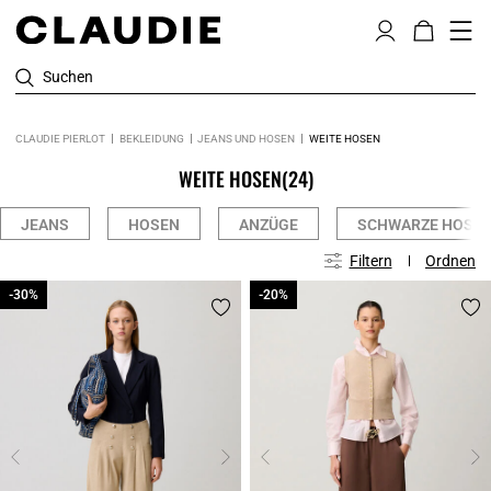
Suchen
CLAUDIE PIERLOT
BEKLEIDUNG
JEANS UND HOSEN
WEITE HOSEN
WEITE HOSEN
(24)
JEANS
HOSEN
ANZÜGE
SCHWARZE HOSE
Filtern
Ordnen
-30%
-30%
-20%
-20%