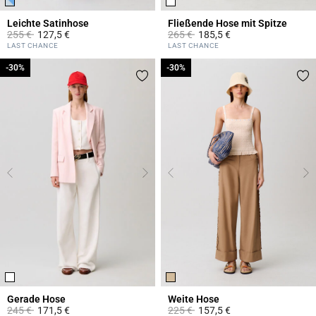
Leichte Satinhose
Fließende Hose mit Spitze
Price reduced from
to
Price reduced from
to
255 €
127,5 €
265 €
185,5 €
4,2 out of 5 Customer Rating
5 out of 5 Customer Rating
LAST CHANCE
LAST CHANCE
-30%
-30%
-30%
-30%
Gerade Hose
Weite Hose
Price reduced from
to
Price reduced from
to
245 €
171,5 €
225 €
157,5 €