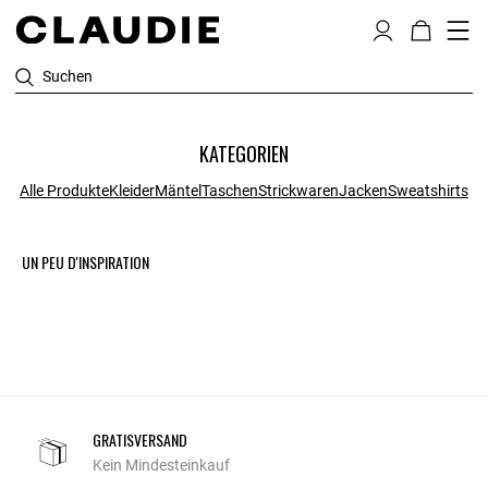
Suchen
KATEGORIEN
Alle Produkte
Kleider
Mäntel
Taschen
Strickwaren
Jacken
Sweatshirts
UN PEU D'INSPIRATION
GRATISVERSAND
Kein Mindesteinkauf