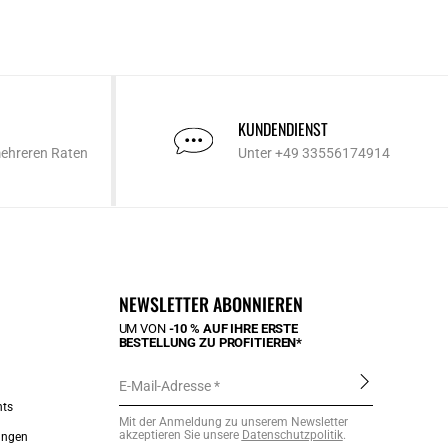
KUNDENDIENST
mehreren Raten
Unter +49 33556174914
NEWSLETTER ABONNIEREN
UM VON
-10 % AUF IHRE ERSTE
BESTELLUNG ZU PROFITIEREN*
E-Mail-Adresse
nts
Mit der Anmeldung zu unserem Newsletter
akzeptieren Sie unsere
Datenschutzpolitik
.
ungen