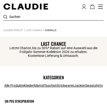
Suchen
CLAUDIE PIERLOT
LAST CHANCE
OVERALLS
LAST CHANCE
Letzte Chance, bis zu 50%* Rabatt auf eine Auswahl aus die
Frühjahr-Sommer-Kollektion 2026 zu erhalten.
Kostenlose Lieferung & Umtausch.
KATEGORIEN
Alle Produkte
Kleider
Mäntel
Taschen
Strickwaren
Jacken
Sweatshirts
UN PEU D'INSPIRATION