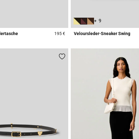
+ 9
dertasche
195 €
Veloursleder-Sneaker Swing
Rating
4,7 out of 5 Customer Rating