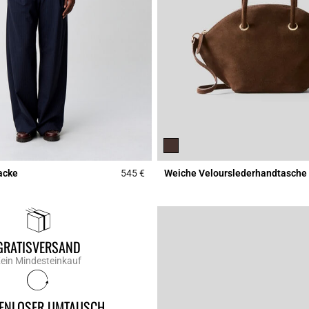
acke
545 €
Weiche Velourslederhandtasche
Rating
5 out of 5 Customer Rating
GRATISVERSAND
ein Mindesteinkauf
ENLOSER UMTAUSCH