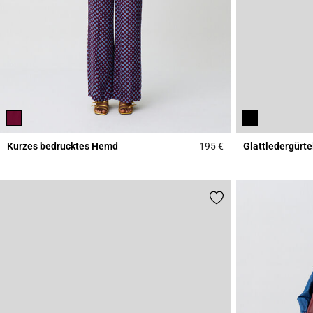
Kurzes bedrucktes Hemd
195 €
Glattledergürte
4,6 out of 5 Custome