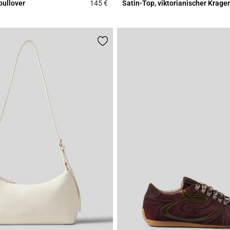
pullover
145 €
Satin-Top, viktorianischer Krage
Rating
4,4 out of 5 Customer Rating