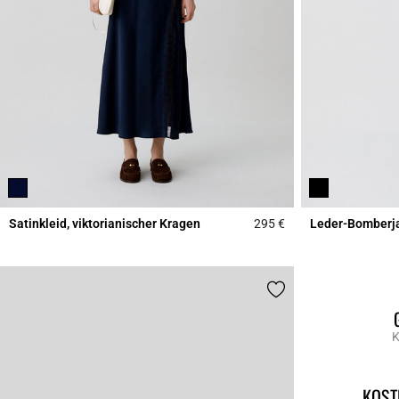
Satinkleid, viktorianischer Kragen
295 €
Leder-Bomberj
5 out of 5 Customer 
K
KOST