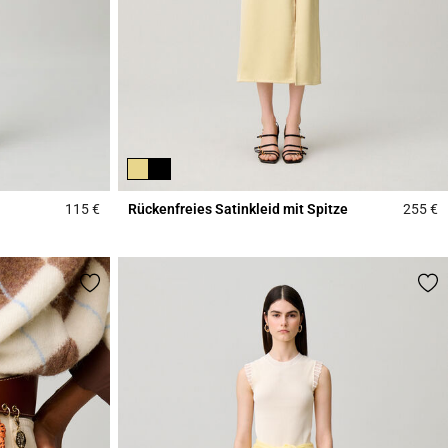
115 €
Rückenfreies Satinkleid mit Spitze
255 €
4,5 out of 5 Customer Rating
4