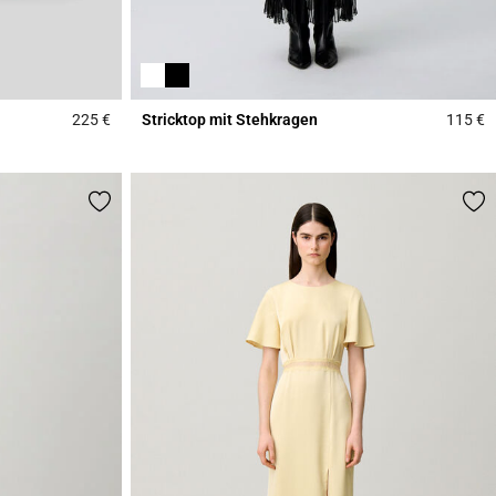
225 €
Stricktop mit Stehkragen
115 €
5 out of 5 Customer Rating
4