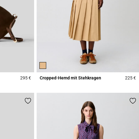
295 €
Cropped-Hemd mit Stehkragen
225 €
4,3 out of 5 Customer Rating
4