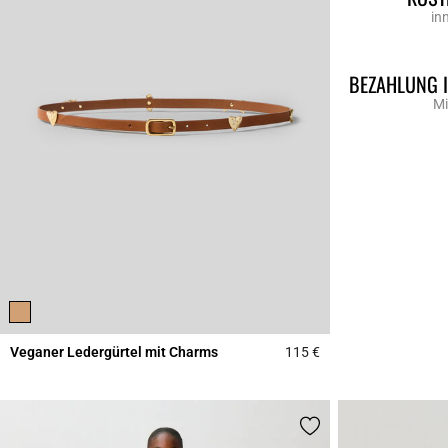
in
BEZAHLUNG 
Mi
Veganer Ledergürtel mit Charms
115 €
4,5 out of 5 Custome