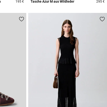
n
195 €
Tasche Azur M aus Wildleder
295 €
3,8 out of 5 Customer Rating
5