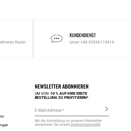
KUNDENDIENST
mehreren Raten
Unter +49 33556174914
NEWSLETTER ABONNIEREN
UM VON
-10 % AUF IHRE ERSTE
BESTELLUNG ZU PROFITIEREN*
E-Mail-Adresse
nts
Mit der Anmeldung zu unserem Newsletter
akzeptieren Sie unsere
Datenschutzpolitik
.
ungen