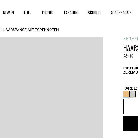
NEW IN
FEIER
KLEIDER
TASCHEN
SCHUHE
ACCESSOIRES
HAARSPANGE MIT ZOPFKNOTEN
ZEREM
HAAR
45 €
DIE SCH
ZEREMO
FARBE: