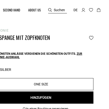
SECOND HAND
ABOUT US
Suchen
DE
ONIE
SPANGE MIT ZOPFKNOTEN
ÖNSTEN ANLÄSSE VERDIENEN DIE SCHÖNSTEN OUTFITS.
ZUR
NIE-AUSWAHL
SILBER
ONE SIZE
HINZUFÜGEN
In einer Boutique reservieren