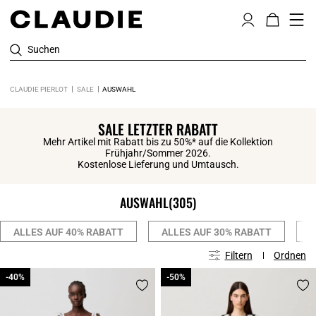
Suchen
CLAUDIE PIERLOT
SALE
AUSWAHL
SALE LETZTER RABATT
Mehr Artikel mit Rabatt bis zu 50%* auf die Kollektion
Frühjahr/Sommer 2026.
Kostenlose Lieferung und Umtausch.
AUSWAHL
(305)
ALLES AUF 40% RABATT
ALLES AUF 30% RABATT
B
Filtern
Ordnen
-40%
-40%
-50%
-50%