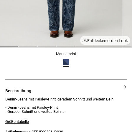
Entdecken si den Look
1
2
3
4
5
6
7
marine-print
beschreibung
Denim-Jeans mit Paisley-Print, geradem Schnitt und weitem Bein
- Denim-Jeans mit Paisley-Print
- Gerader Schnitt und weites Bein
- 5 Taschen, darunter eine Münztasche
- 5 Gürtelschlaufen
Größentabelle
- Silberfarbener Knopf und Nieten
- Reißverschluss
Artikelnummer: CFPJE00386_D020