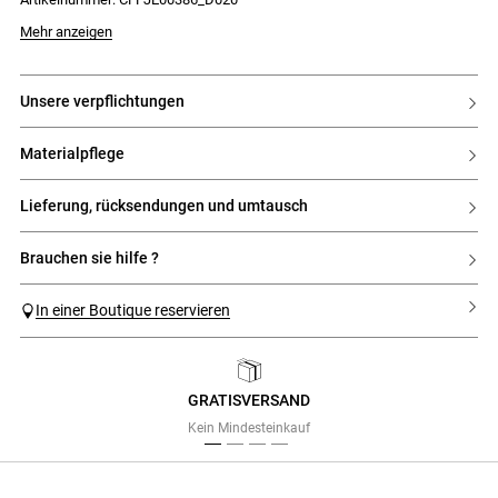
- Jacron-Label aus Leder
Das Model ist 180 cm groß und trägt Größe 34
Mehr anzeigen
unsere verpflichtungen
materialpflege
lieferung, rücksendungen und umtausch
brauchen sie hilfe ?
In einer Boutique reservieren
GRATISVERSAND
Previous
Next
Kein Mindesteinkauf