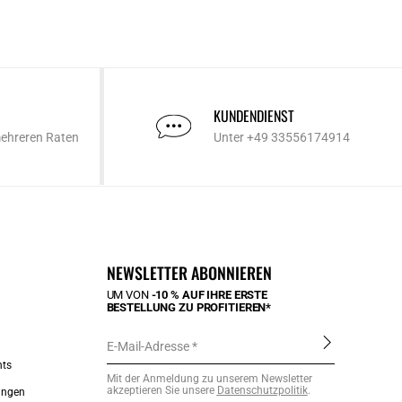
KUNDENDIENST
mehreren Raten
Unter +49 33556174914
NEWSLETTER ABONNIEREN
UM VON
-10 % AUF IHRE ERSTE
BESTELLUNG ZU PROFITIEREN*
E-Mail-Adresse
nts
Mit der Anmeldung zu unserem Newsletter
akzeptieren Sie unsere
Datenschutzpolitik
.
ungen