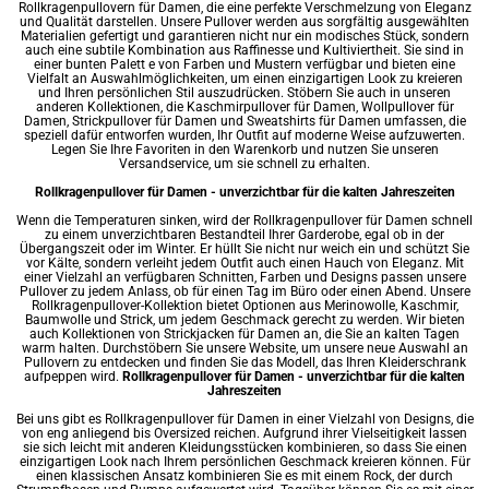
Rollkragenpullovern für Damen, die eine perfekte Verschmelzung von Eleganz
und Qualität darstellen. Unsere Pullover werden aus sorgfältig ausgewählten
Materialien gefertigt und garantieren nicht nur ein modisches Stück, sondern
auch eine subtile Kombination aus Raffinesse und Kultiviertheit. Sie sind in
einer bunten Palett e von Farben und Mustern verfügbar und bieten eine
Vielfalt an Auswahlmöglichkeiten, um einen einzigartigen Look zu kreieren
und Ihren persönlichen Stil auszudrücken. Stöbern Sie auch in unseren
anderen Kollektionen, die
Kaschmirpullover für Damen
,
Wollpullover für
Damen
, Strickpullover für Damen und
Sweatshirts für Damen
umfassen, die
speziell dafür entworfen wurden, Ihr Outfit auf moderne Weise aufzuwerten.
Legen Sie Ihre Favoriten in den Warenkorb und nutzen Sie unseren
Versandservice, um sie schnell zu erhalten.
Rollkragenpullover für Damen - unverzichtbar für die kalten Jahreszeiten
Wenn die Temperaturen sinken, wird der Rollkragenpullover für Damen schnell
zu einem unverzichtbaren Bestandteil Ihrer Garderobe, egal ob in der
Übergangszeit oder im Winter. Er hüllt Sie nicht nur weich ein und schützt Sie
vor Kälte, sondern verleiht jedem Outfit auch einen Hauch von Eleganz. Mit
einer Vielzahl an verfügbaren Schnitten, Farben und Designs passen unsere
Pullover zu jedem Anlass, ob für einen Tag im Büro oder einen Abend. Unsere
Rollkragenpullover-Kollektion bietet Optionen aus Merinowolle, Kaschmir,
Baumwolle und Strick, um jedem Geschmack gerecht zu werden. Wir bieten
auch Kollektionen von
Strickjacken für Damen
an, die Sie an kalten Tagen
warm halten. Durchstöbern Sie unsere Website, um unsere neue Auswahl an
Pullovern zu entdecken und finden Sie das Modell, das Ihren Kleiderschrank
aufpeppen wird.
Rollkragenpullover für Damen - unverzichtbar für die kalten
Jahreszeiten
Bei uns gibt es Rollkragenpullover für Damen in einer Vielzahl von Designs, die
von eng anliegend bis Oversized reichen. Aufgrund ihrer Vielseitigkeit lassen
sie sich leicht mit anderen Kleidungsstücken kombinieren, so dass Sie einen
einzigartigen Look nach Ihrem persönlichen Geschmack kreieren können. Für
einen klassischen Ansatz kombinieren Sie es mit einem Rock, der durch