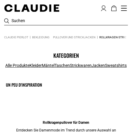
Suchen
CLAUDIE PIERLOT
BEKLEIDUNG
PULLOVER UND STRICKJACKEN
ROLLKRAGEN-STRICKW
KATEGORIEN
Alle Produkte
Kleider
Mäntel
Taschen
Strickwaren
Jacken
Sweatshirts
UN PEU D'INSPIRATION
Rollkragenpullover für Damen
Entdecken Sie
Damenmode im Trend
durch unsere Auswahl an