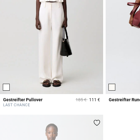
Price reduced from
to
Gestreifter Pullover
185 €
111 €
Gestreifter Run
4,2 out of 5 Custome
LAST CHANCE