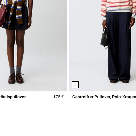
dhalspullover
175 €
Gestreifter Pullover, Polo-Krage
r Rating
4,4 out of 5 Customer Rating