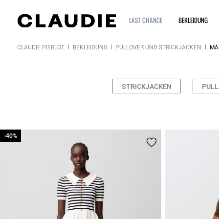
LAST CHANCE
BEKLEIDUNG
CLAUDIE PIERLOT
BEKLEIDUNG
PULLOVER UND STRICKJACKEN
MA
STRICKJACKEN
PULL
-40%
-40%