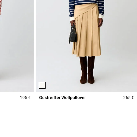
n
195 €
Gestreifter Wollpullover
265 €
3,9 out of 5 Customer Rating
4