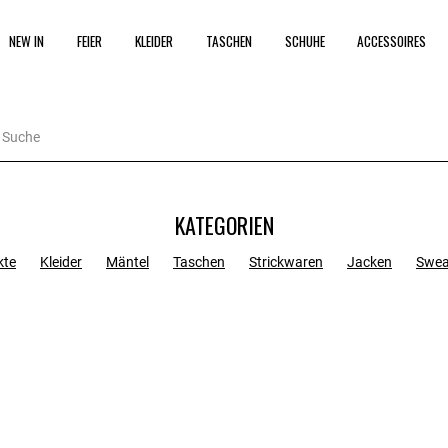
NEW IN
FEIER
KLEIDER
TASCHEN
SCHUHE
ACCESSOIRES
KATEGORIEN
kte
Kleider
Mäntel
Taschen
Strickwaren
Jacken
Swea