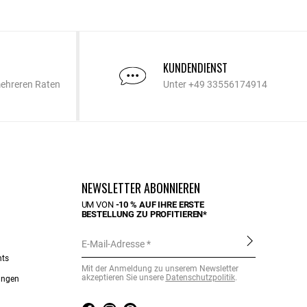
KUNDENDIENST
mehreren Raten
Unter +49 33556174914
NEWSLETTER ABONNIEREN
UM VON
-10 % AUF IHRE ERSTE
BESTELLUNG ZU PROFITIEREN*
E-Mail-Adresse
nts
Mit der Anmeldung zu unserem Newsletter
akzeptieren Sie unsere
Datenschutzpolitik
.
ungen