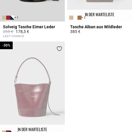
IN DER WARTELISTE
+ 1
+ 2
Solveig Tasche Eimer Leder
Tasche Alban aus Wildleder
Price reduced from
to
255 €
178,5 €
385 €
5 out of 5 Customer Rating
5 out of 5 Customer Rating
LAST CHANCE
-30%
-30%
IN DER WARTELISTE