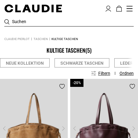
Suchen
CLAUDIE PIERLOT
TASCHEN
KULTIGE TASCHEN
KULTIGE TASCHEN
(5)
NEUE KOLLEKTION
SCHWARZE TASCHEN
LEDER 
Filtern
Ordnen
-20%
-20%