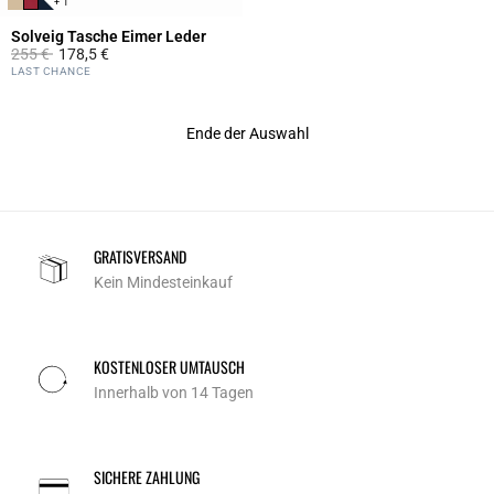
+ 1
Solveig Tasche Eimer Leder
Price reduced from
to
255 €
178,5 €
5 out of 5 Customer Rating
LAST CHANCE
Ende der Auswahl
GRATISVERSAND
Kein Mindesteinkauf
KOSTENLOSER UMTAUSCH
Innerhalb von 14 Tagen
SICHERE ZAHLUNG