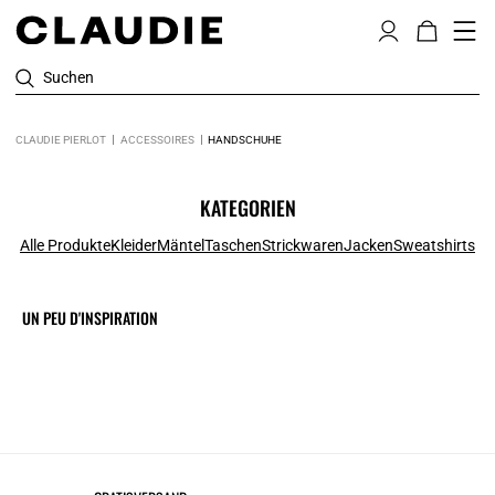
Suchen
CLAUDIE PIERLOT
ACCESSOIRES
HANDSCHUHE
KATEGORIEN
Alle Produkte
Kleider
Mäntel
Taschen
Strickwaren
Jacken
Sweatshirts
UN PEU D'INSPIRATION