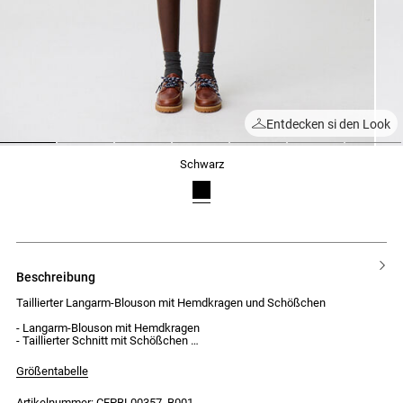
Entdecken si den Look
1
2
3
4
5
6
7
schwarz
beschreibung
Taillierter Langarm-Blouson mit Hemdkragen und Schößchen
- Langarm-Blouson mit Hemdkragen
- Taillierter Schnitt mit Schößchen
- Falten am Schößchen für mehr Volumen
- Verschluss mit 4 Ton-in-Ton-Knöpfen
Größentabelle
- Brusttasche mit Patte und Knopf
- Geknöpfte Manschetten
Artikelnummer: CFPBL00357_B001