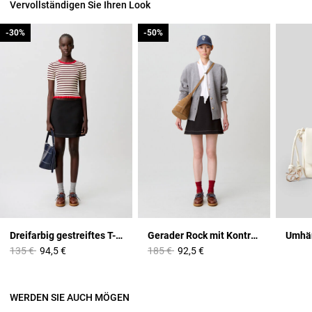
Vervollständigen Sie Ihren Look
-30%
-30%
-50%
-50%
Dreifarbig gestreiftes T-Shirt
Gerader Rock mit Kontrastnähten
Umhä
Price reduced from
to
Price reduced from
to
135 €
94,5 €
185 €
92,5 €
WERDEN SIE AUCH MÖGEN