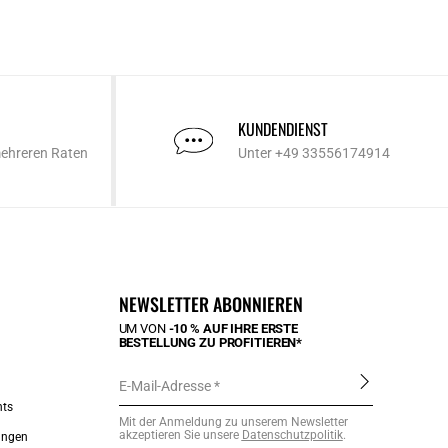
KUNDENDIENST
mehreren Raten
Unter +49 33556174914
NEWSLETTER ABONNIEREN
UM VON
-10 % AUF IHRE ERSTE
BESTELLUNG ZU PROFITIEREN*
E-Mail-Adresse
nts
Mit der Anmeldung zu unserem Newsletter
akzeptieren Sie unsere
Datenschutzpolitik
.
ungen