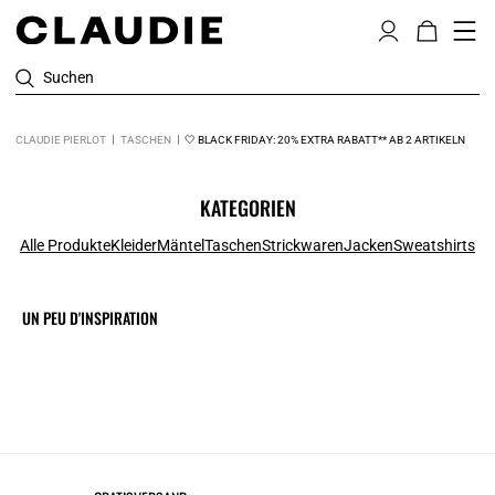
Suchen
CLAUDIE PIERLOT
TASCHEN
🤍 BLACK FRIDAY: 20% EXTRA RABATT** AB 2 ARTIKELN
KATEGORIEN
Alle Produkte
Kleider
Mäntel
Taschen
Strickwaren
Jacken
Sweatshirts
UN PEU D'INSPIRATION