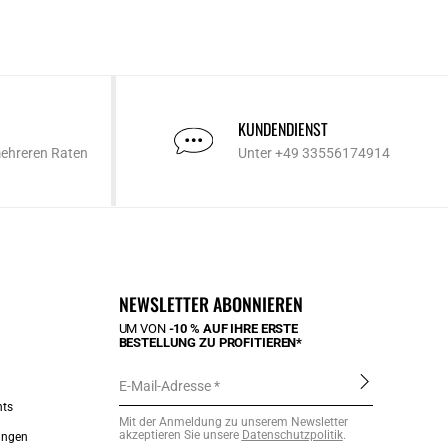
KUNDENDIENST
mehreren Raten
Unter +49 33556174914
NEWSLETTER ABONNIEREN
UM VON
-10 % AUF IHRE ERSTE
BESTELLUNG ZU PROFITIEREN*
E-Mail-Adresse
nts
Mit der Anmeldung zu unserem Newsletter
akzeptieren Sie unsere
Datenschutzpolitik
.
ungen