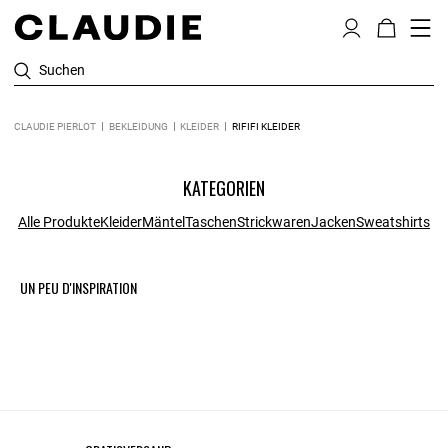
Suchen
CLAUDIE PIERLOT
BEKLEIDUNG
KLEIDER
RIFIFI KLEIDER
KATEGORIEN
Alle Produkte
Kleider
Mäntel
Taschen
Strickwaren
Jacken
Sweatshirts
UN PEU D'INSPIRATION