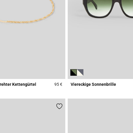
rehter Kettengürtel
95 €
Viereckige Sonnenbrille
r Rating
3,1 out of 5 Customer Rating