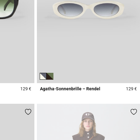
129 €
Agatha-Sonnenbrille – Rendel
129 €
4,1 out of 5 Customer Rating
3