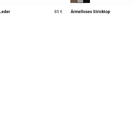
 Leder
85 €
Ärmelloses Stricktop
Rating
3,5 out of 5 Customer Rating