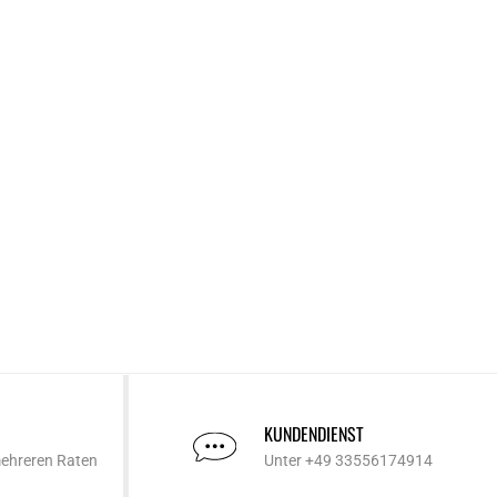
KUNDENDIENST
mehreren Raten
Unter +49 33556174914