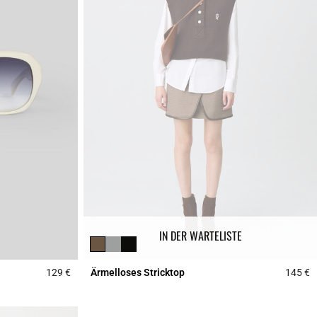
IN DER WARTELISTE
129 €
Ärmelloses Stricktop
145 €
4,7 out of 5 Customer Rating
5