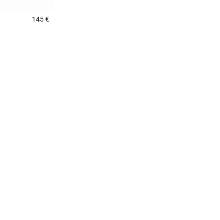
145 €
4,5 out of 5 Customer Rating