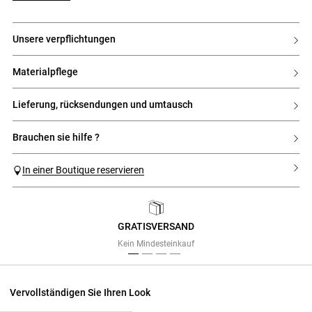
Druckknöpfen
- Schlupfkragen aus Strick
- Stehkragen
unsere verpflichtungen
- Pololeiste mit 5 silbernen Druckknöpfen
- Brustlatz reicht unter die Brust
- CP-Stickerei
- Stützband an den Seiten des Kragens
materialpflege
- Rippbündchen auf Schulterhöhe
lieferung, rücksendungen und umtausch
brauchen sie hilfe ?
In einer Boutique reservieren
GRATISVERSAND
Previous
Next
Kein Mindesteinkauf
Vervollständigen Sie Ihren Look