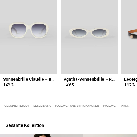
Sonnenbrille Claudie – Rendel
Agatha-Sonnenbrille – Rendel
129 €
129 €
145 €
CLAUDIE PIERLOT
BEKLEIDUNG
PULLOVER UND STRICKJACKEN
PULLOVER
ÄRMELLOS
Gesamte Kollektion