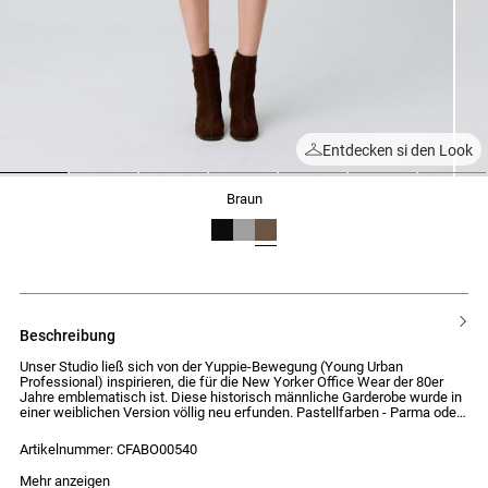
Entdecken si den Look
1
2
3
4
5
6
7
braun
beschreibung
Unser Studio ließ sich von der Yuppie-Bewegung (Young Urban
Professional) inspirieren, die für die New Yorker Office Wear der 80er
Jahre emblematisch ist. Diese historisch männliche Garderobe wurde in
einer weiblichen Version völlig neu erfunden. Pastellfarben - Parma oder
Hellblau - und verspielte Details, wie der Schmuckknopf, bilden eine
Silhouette, die formale Codes mit einem lässigen Geist verbindet.
Artikelnummer: CFABO00540
Schlupfkragen aus Strick mit Stehkragen und Pololeiste mit silbernen
Mehr anzeigen