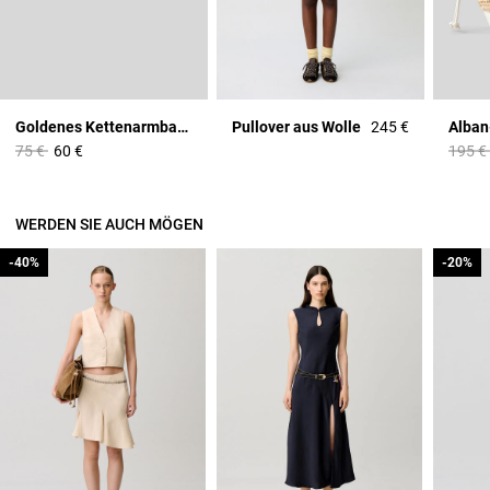
Goldenes Kettenarmband
Pullover aus Wolle
245 €
Price reduced from
to
Price 
75 €
60 €
195 €
WERDEN SIE AUCH MÖGEN
-40%
-40%
-20%
-20%