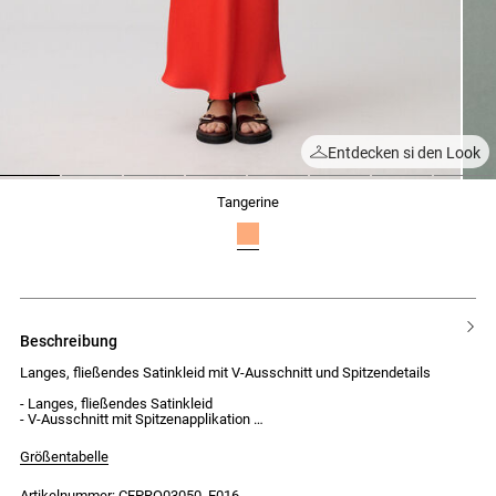
Entdecken si den Look
1
2
3
4
5
6
7
8
tangerine
beschreibung
Langes, fließendes Satinkleid mit V-Ausschnitt und Spitzendetails
- Langes, fließendes Satinkleid
- V-Ausschnitt mit Spitzenapplikation
- Schmale Träger
- Rückenfrei mit großem Spitzeneinsatz
Größentabelle
- Gerafftes Band von Träger zu Träger
- Seitlicher Reißverschluss mit Häkchenverschluss
Artikelnummer: CFPRO03050_E016