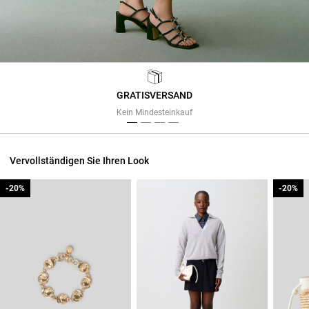
GRATISVERSAND
Previous
Next
Kein Mindesteinkauf
Vervollständigen Sie Ihren Look
-20%
-20%
-20%
-20%