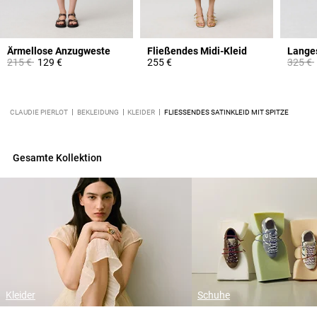
Ärmellose Anzugweste
Fließendes Midi-Kleid
Langes
Price reduced from
to
Price 
215 €
129 €
255 €
325 €
CLAUDIE PIERLOT
BEKLEIDUNG
KLEIDER
FLIESSENDES SATINKLEID MIT SPITZE
Gesamte Kollektion
Kleider
Schuhe