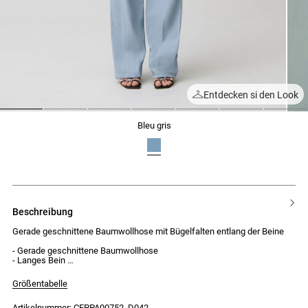
Entdecken si den Look
1
2
3
4
5
6
7
bleu gris
beschreibung
Gerade geschnittene Baumwollhose mit Bügelfalten entlang der Beine
- Gerade geschnittene Baumwollhose
- Langes Bein
- Bügelfalten entlang der Beine
- Verschluss mit einem Ton-in-Ton-Knopf und Hosenschlitz
Größentabelle
- 5 Gürtelschlaufen
- Italienische Seitentaschen
Artikelnummer: CFPPA00752_D042