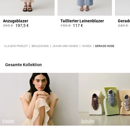
Anzugsblazer
Taillierter Leinenblazer
Gerad
Price reduced from
to
Price reduced from
to
Price 
395 €
197,5 €
195 €
117 €
245 €
CLAUDIE PIERLOT
BEKLEIDUNG
JEANS UND HOSEN
HOSEN
GERADE HOSE
Gesamte Kollektion
Kleider
Schuhe