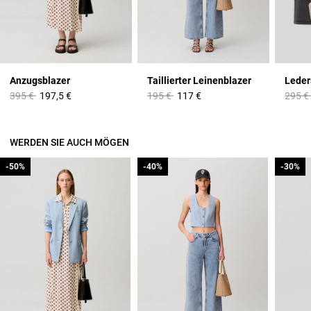
Anzugsblazer
Taillierter Leinenblazer
Price reduced from
to
Price reduced from
to
Price 
395 €
197,5 €
195 €
117 €
295 €
WERDEN SIE AUCH MÖGEN
-50%
-50%
-40%
-40%
-30%
-30%