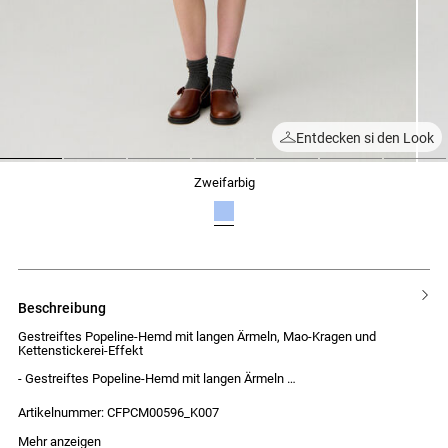
Entdecken si den Look
1
2
3
4
5
6
7
zweifarbig
beschreibung
Gestreiftes Popeline-Hemd mit langen Ärmeln, Mao-Kragen und
Kettenstickerei-Effekt
- Gestreiftes Popeline-Hemd mit langen Ärmeln
- Mao-Kragen
- Ketteneffekt durch Ton-in-Ton-Stickerei entlang der Knopfleiste
Artikelnummer: CFPCM00596_K007
- Stickereien an den Manschetten
- Weiter und kurzer Schnitt
Das Model ist 176cm groß und trägt Größe 34
Mehr anzeigen