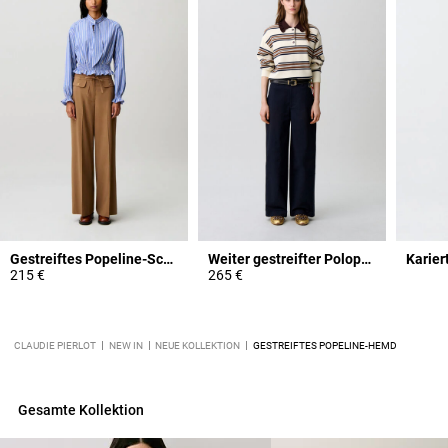
Gestreiftes Popeline-Schluppentop
Weiter gestreifter Polopullover
Karier
215 €
265 €
CLAUDIE PIERLOT
NEW IN
NEUE KOLLEKTION
GESTREIFTES POPELINE-HEMD
Gesamte Kollektion