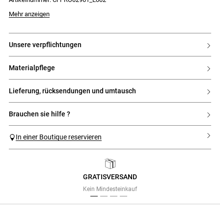
Armausschnitten und am Rücken
- Tiefer Rückenausschnitt
- Kontrastierender Volant am Rocksaum
Mehr anzeigen
- Strick mit kleinen Zopfmustern
unsere verpflichtungen
materialpflege
lieferung, rücksendungen und umtausch
brauchen sie hilfe ?
In einer Boutique reservieren
GRATISVERSAND
Previous
Next
Kein Mindesteinkauf