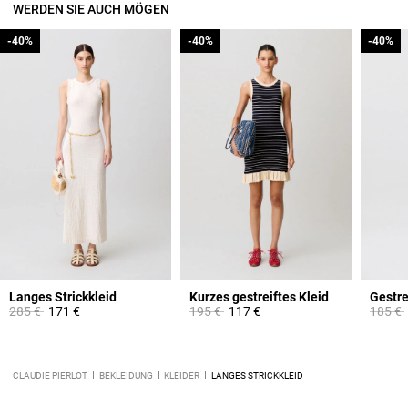
WERDEN SIE AUCH MÖGEN
-40%
-40%
-40%
-40%
-40%
-40%
Langes Strickkleid
Kurzes gestreiftes Kleid
Price reduced from
to
Price reduced from
to
Price 
285 €
171 €
195 €
117 €
185 €
CLAUDIE PIERLOT
BEKLEIDUNG
KLEIDER
LANGES STRICKKLEID