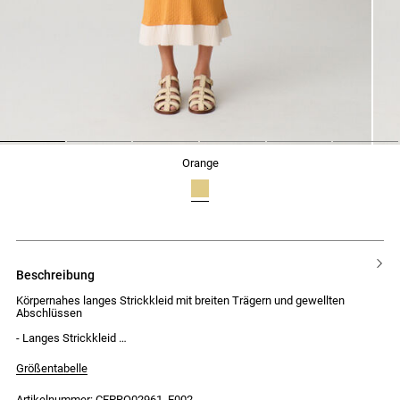
1
2
3
4
5
6
orange
beschreibung
Körpernahes langes Strickkleid mit breiten Trägern und gewellten
Abschlüssen
- Langes Strickkleid
- Körpernahe und figurbetonte Passform
- Ärmellos mit breiten Trägern
Größentabelle
- Weiter Rundhalsausschnitt
- Kontrastierende gewellte Abschlüsse am Kragen, an den
Artikelnummer: CFPRO02961_E002