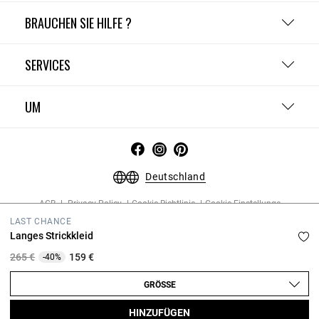
BRAUCHEN SIE HILFE ?
SERVICES
UM
Deutschland
AGB
Privacy Policy
Cookie-Richtlinie
Cookie-Einstellunge
Datenschutzrichtlinien
LAST CHANCE
Copyright © 2026 Claudie Pierlot. Alle rechte vorbehalten.
Langes Strickkleid
Price reduced from
to
265 €
159 €
-40%
GRÖSSE
HINZUFÜGEN