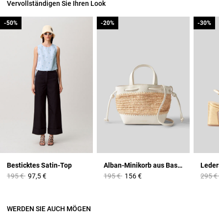
Vervollständigen Sie Ihren Look
-50%
-50%
-20%
-20%
-30%
-30%
Besticktes Satin-Top
Alban-Minikorb aus Bast und Leder
Price reduced from
to
Price reduced from
to
Price 
195 €
97,5 €
195 €
156 €
295 €
WERDEN SIE AUCH MÖGEN