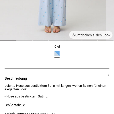
Entdecken si den Look
1
2
3
4
5
6
7
ciel
beschreibung
Leichte Hose aus besticktem Satin mit langen, weiten Beinen für einen
eleganten Look
- Hose aus besticktem Satin
- Lange, weite Beine
- Normaler, geraffter Gummizugbund
Größentabelle
- Kordelgürtel zum Binden
- Zwei Taschen in der Seitennaht
Artikelnummer: CFPPA00754_D051