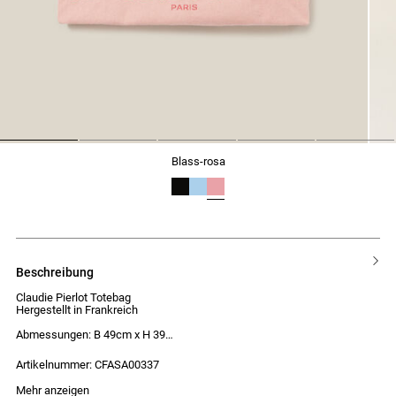
1
2
3
4
5
blass-rosa
beschreibung
Claudie Pierlot Totebag
Hergestellt in Frankreich
Abmessungen: B 49cm x H 39
5cm x T 11
5cm
Artikelnummer: CFASA00337
Mehr anzeigen