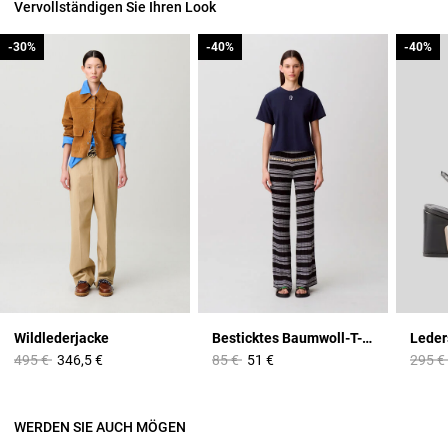
Vervollständigen Sie Ihren Look
-30%
-30%
-40%
-40%
-40%
-40%
Wildlederjacke
Besticktes Baumwoll-T-Shirt
Price reduced from
to
Price reduced from
to
Price 
495 €
346,5 €
85 €
51 €
295 €
WERDEN SIE AUCH MÖGEN