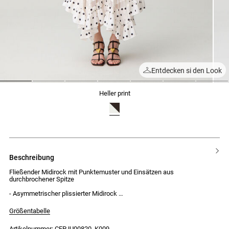
Entdecken si den Look
1
2
3
4
5
6
7
heller print
beschreibung
Fließender Midirock mit Punktemuster und Einsätzen aus
durchbrochener Spitze
- Asymmetrischer plissierter Midirock
- Punktemuster
- Transparente Einsätze aus durchbrochener Spitze
Größentabelle
- Bindebänder an der Taille
- Volants am Saum
Artikelnummer: CFPJU00820_K009