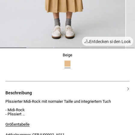
Entdecken si den Look
1
2
3
4
5
beige
beschreibung
Plissierter Midi-Rock mit normaler Taille und integriertem Tuch
- Midi-Rock
- Plissiert
- Normale Taille
- Integriertes Tuch mit 2 seitlich gelegten Falten
Größentabelle
- Steppnähte in den Faltenböden
- Verschluss mit Haken und unsichtbarem Reißverschluss
Artikelnummer: CFPJU00902_A011