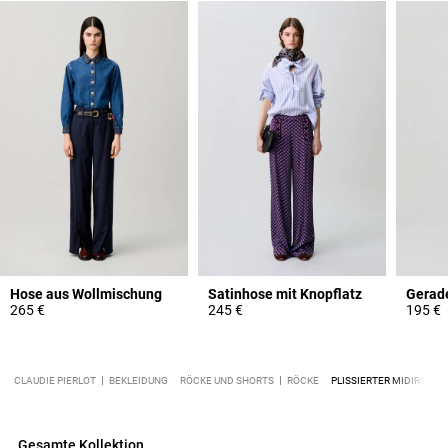
Hose aus Wollmischung
Satinhose mit Knopflatz
265 €
245 €
195 €
CLAUDIE PIERLOT
BEKLEIDUNG
RÖCKE UND SHORTS
RÖCKE
PLISSIERTER MIDIROCK
Gesamte Kollektion