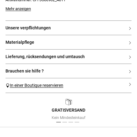
Das Model ist 177 cm groß und trägt Größe 34
Mehr anzeigen
unsere verpflichtungen
materialpflege
lieferung, rücksendungen und umtausch
brauchen sie hilfe ?
In einer Boutique reservieren
GRATISVERSAND
Previous
Next
Kein Mindesteinkauf