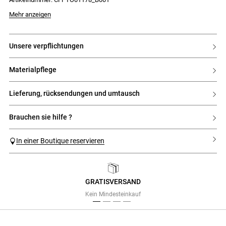
Das Model ist 177 cm groß und trägt Größe 32
Mehr anzeigen
unsere verpflichtungen
materialpflege
lieferung, rücksendungen und umtausch
brauchen sie hilfe ?
In einer Boutique reservieren
GRATISVERSAND
Previous
Next
Kein Mindesteinkauf