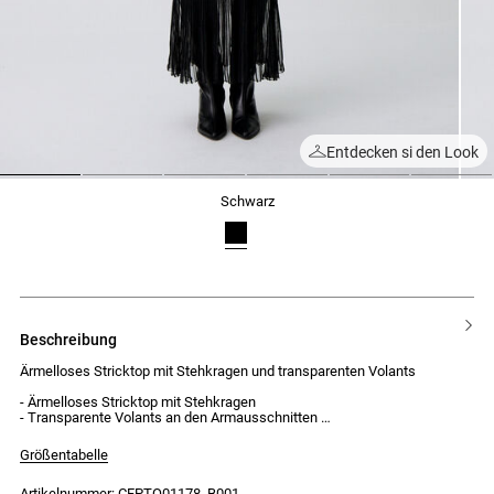
Entdecken si den Look
1
2
3
4
5
6
schwarz
beschreibung
Ärmelloses Stricktop mit Stehkragen und transparenten Volants
- Ärmelloses Stricktop mit Stehkragen
- Transparente Volants an den Armausschnitten
- Ausgestellter unterer Teil aus transparentem Strick
- Blickdichte Kanten am Saum
Größentabelle
- Körpernahe Passform
Artikelnummer: CFPTO01178_B001