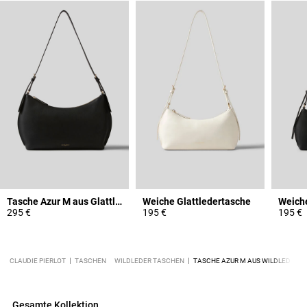
Tasche Azur M aus Glattleder
Weiche Glattledertasche
Weiche
295 €
195 €
195 €
CLAUDIE PIERLOT
TASCHEN
WILDLEDER TASCHEN
TASCHE AZUR M AUS WILDLEDER
Gesamte Kollektion