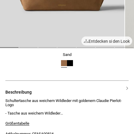
Entdecken si den Look
1
2
3
4
5
6
7
sand
beschreibung
Schultertasche aus weichem Wildleder mit goldenem Claudie Pierlot-
Logo
- Tasche aus weichem Wildleder
- Schultertasche
- Reißverschluss
Größentabelle
- Goldenes Claudie Pierlot-Logo auf der Vorderseite
Artikelnummer: CFASA00816