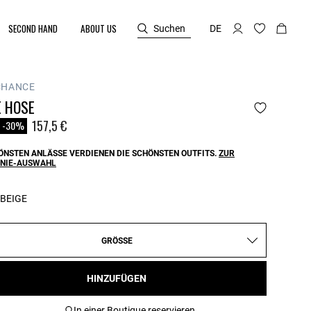
SECOND HAND
ABOUT US
Suchen
DE
CHANCE
E HOSE
reduced from
o
157,5 €
-30%
ÖNSTEN ANLÄSSE VERDIENEN DIE SCHÖNSTEN OUTFITS.
ZUR
NIE-AUSWAHL
BEIGE
GRÖSSE
HINZUFÜGEN
In einer Boutique reservieren