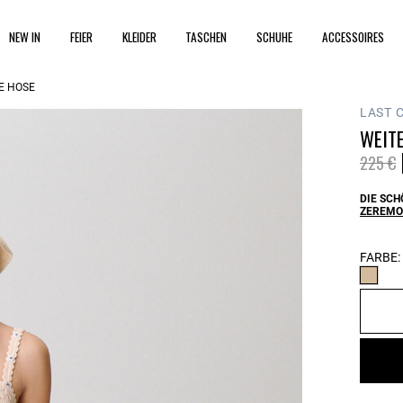
NEW IN
FEIER
KLEIDER
TASCHEN
SCHUHE
ACCESSOIRES
E HOSE
LAST 
WEIT
Price 
t
225 €
DIE SCH
ZEREMO
FARBE: