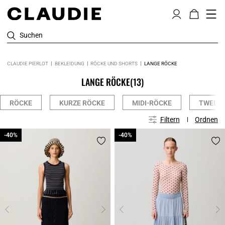
Suchen
CLAUDIE PIERLOT
BEKLEIDUNG
RÖCKE UND SHORTS
LANGE RÖCKE
LANGE RÖCKE
(13)
RÖCKE
KURZE RÖCKE
MIDI-RÖCKE
TWEED
Filtern
Ordnen
-40%
-40%
-40%
-40%