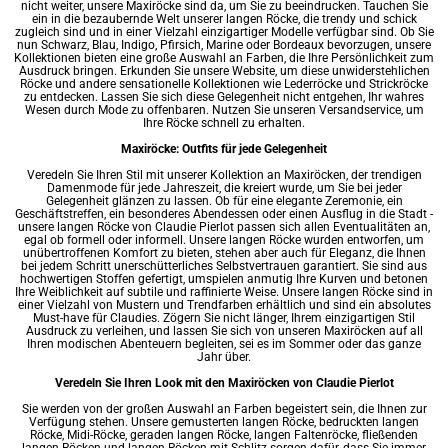
nicht weiter, unsere Maxiröcke sind da, um Sie zu beeindrucken. Tauchen Sie
ein in die bezaubernde Welt unserer langen Röcke, die trendy und schick
zugleich sind und in einer Vielzahl einzigartiger Modelle verfügbar sind. Ob Sie
nun Schwarz, Blau, Indigo, Pfirsich, Marine oder Bordeaux bevorzugen, unsere
Kollektionen bieten eine große Auswahl an Farben, die Ihre Persönlichkeit zum
Ausdruck bringen. Erkunden Sie unsere Website, um diese unwiderstehlichen
Röcke und andere sensationelle Kollektionen wie Lederröcke und Strickröcke
zu entdecken. Lassen Sie sich diese Gelegenheit nicht entgehen, Ihr wahres
Wesen durch Mode zu offenbaren. Nutzen Sie unseren Versandservice, um
Ihre Röcke schnell zu erhalten.
Maxiröcke: Outfits für jede Gelegenheit
Veredeln Sie Ihren Stil mit unserer Kollektion an Maxiröcken, der trendigen
Damenmode für jede Jahreszeit, die kreiert wurde, um Sie bei jeder
Gelegenheit glänzen zu lassen. Ob für eine elegante Zeremonie, ein
Geschäftstreffen, ein besonderes Abendessen oder einen Ausflug in die Stadt -
unsere langen Röcke von Claudie Pierlot passen sich allen Eventualitäten an,
egal ob formell oder informell. Unsere langen Röcke wurden entworfen, um
unübertroffenen Komfort zu bieten, stehen aber auch für Eleganz, die Ihnen
bei jedem Schritt unerschütterliches Selbstvertrauen garantiert. Sie sind aus
hochwertigen Stoffen gefertigt, umspielen anmutig Ihre Kurven und betonen
Ihre Weiblichkeit auf subtile und raffinierte Weise. Unsere langen Röcke sind in
einer Vielzahl von Mustern und Trendfarben erhältlich und sind ein absolutes
Must-have für Claudies. Zögern Sie nicht länger, Ihrem einzigartigen Stil
Ausdruck zu verleihen, und lassen Sie sich von unseren Maxiröcken auf all
Ihren modischen Abenteuern begleiten, sei es im Sommer oder das ganze
Jahr über.
Veredeln Sie Ihren Look mit den Maxiröcken von Claudie Pierlot
Sie werden von der großen Auswahl an Farben begeistert sein, die Ihnen zur
Verfügung stehen. Unsere gemusterten langen Röcke, bedruckten langen
Röcke, Midi-Röcke, geraden langen Röcke, langen Faltenröcke, fließenden
langen Röcken und langen Röcken mit Schlitz sorgen dafür, dass Sie immer