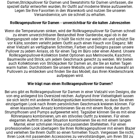
Damen,Strickpullover für Damen und Sweatshirts für Damen umfassen, die
speziell dafür entworfen wurden, Ihr Outfit auf moderne Weise aufzuwerten.
Legen Sie Ihre Favoriten in den Warenkorb und nutzen Sie unseren
Versandservice, um sie schnell zu erhalten.
Rollkragenpullover für Damen - unverzichtbar für die kalten Jahreszeiten
Wenn die Temperaturen sinken, wird der Rollkragenpullover für Damen schnell
zu einem unverzichtbaren Bestandteil Ihrer Garderobe, egal ob in der
Übergangszeit oder im Winter. Er hüllt Sie nicht nur weich ein und schützt Sie
vor Kälte, sondern verleiht jedem Outfit auch einen Hauch von Eleganz. Mit
einer Vielzahl an verfügbaren Schnitten, Farben und Designs passen unsere
Pullover zu jedem Anlass, ob für einen Tag im Büro oder einen Abend. Unsere
Rollkragenpullover-Kollektion bietet Optionen aus Merinowolle, Kaschmir,
Baumwolle und Strick, um jedem Geschmack gerecht zu werden. Wir bieten
auch Kollektionen von Strickjacken für Damen an, die Sie an kalten Tagen
warm halten. Durchstöbern Sie unsere Website, um unsere neue Auswahl an
Pullovern zu entdecken und finden Sie das Modell, das Ihren Kleiderschrank
aufpeppen wird.
Wie trägt man einen Rollkragenpullover für Damen?
Bei uns gibt es Rollkragenpullover für Damen in einer Vielzahl von Designs, die
von eng anliegend bis Oversized reichen. Aufgrund ihrer Vielseitigkeit lassen
sie sich leicht mit anderen Kleidungsstücken kombinieren, so dass Sie einen
einzigartigen Look nach Ihrem persönlichen Geschmack kreieren können. Für
einen klassischen Ansatz kombinieren Sie es mit einem Rock, der durch
Strumpfhosen und Pumps aufgewertet wird. Tagsüber können Sie es mit einer
Röhrenjeans kombinieren, um ein stilvolles Outfit zu kreieren. Für einen
eleganten Auftritt in jeder Situation kombinieren Sie es mit einem langen
Mantel, einer schmalen Hose und passenden Stiefeletten. Für einen
professionellen Look überlagern Sie Ihren Rollkragenpullover mit einem Blazer
und verleihen Sie Ihrem Outfit so einen formellen Touch. Vergessen Sie nicht,
Ihren Look mit passenden Accessoires zu vervollständigen, um Ihren Stil zu