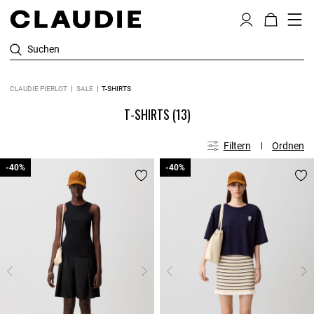
Suchen
CLAUDIE PIERLOT
SALE
T-SHIRTS
T-SHIRTS
(13)
Filtern
Ordnen
-40%
-40%
-40%
-40%