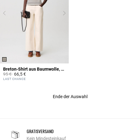
Breton-Shirt aus Baumwolle, Spitze
Price reduced from
to
95 €
66,5 €
4,6 out of 5 Customer Rating
LAST CHANCE
Ende der Auswahl
GRATISVERSAND
Kein Mindesteinkauf