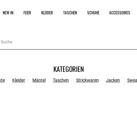
NEW IN
FEIER
KLEIDER
TASCHEN
SCHUHE
ACCESSOIRES
KATEGORIEN
kte
Kleider
Mäntel
Taschen
Strickwaren
Jacken
Swea