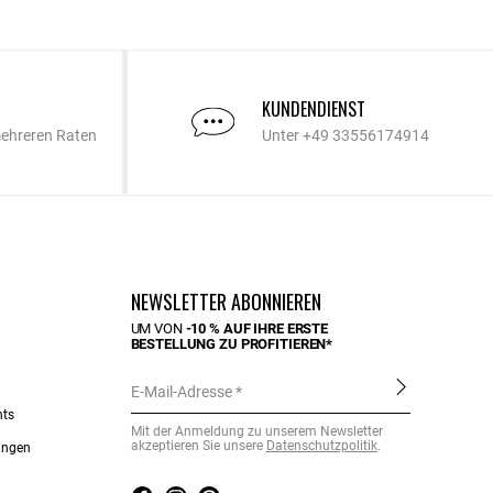
KUNDENDIENST
mehreren Raten
Unter +49 33556174914
NEWSLETTER ABONNIEREN
UM VON
-10 % AUF IHRE ERSTE
BESTELLUNG ZU PROFITIEREN*
E-Mail-Adresse
nts
Mit der Anmeldung zu unserem Newsletter
akzeptieren Sie unsere
Datenschutzpolitik
.
ungen