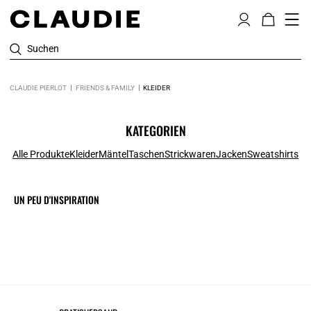
Suchen
CLAUDIE PIERLOT
FRIENDS & FAMILY
KLEIDER
KATEGORIEN
Alle Produkte
Kleider
Mäntel
Taschen
Strickwaren
Jacken
Sweatshirts
UN PEU D'INSPIRATION