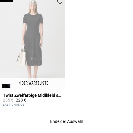
IN DER WARTELISTE
Twist Zweifarbige Midikleid schwarz
Price reduced from
to
285 €
228 €
4,2 out of 5 Customer Rating
LAST CHANCE
Ende der Auswahl