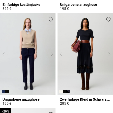
Einfarbige kostümjacke
Unigarbene anzughose
365 €
195 €
3,7 out of 5 Customer Rating
5 out of 5 Customer Rating
Unigarbene anzughose
Zweifarbige Kleid in Schwarz und Marine
195 €
285 €
5 out of 5 Customer Rating
5 out of 5 Customer Rating
-20%
-20%