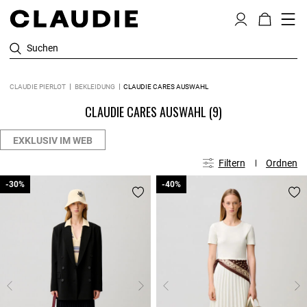
Suchen
CLAUDIE PIERLOT
BEKLEIDUNG
CLAUDIE CARES AUSWAHL
CLAUDIE CARES AUSWAHL
(9)
EXKLUSIV IM WEB
Filtern
Ordnen
-30%
-30%
-40%
-40%