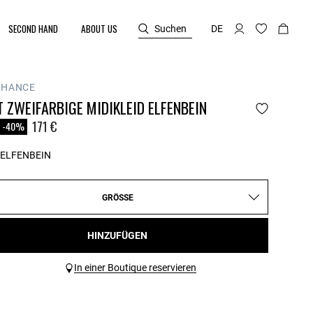
SECOND HAND
ABOUT US
Suchen
DE
CHANCE
 ZWEIFARBIGE MIDIKLEID ELFENBEIN
reduced from
o
171 €
-40%
ELFENBEIN
GRÖSSE
HINZUFÜGEN
In einer Boutique reservieren