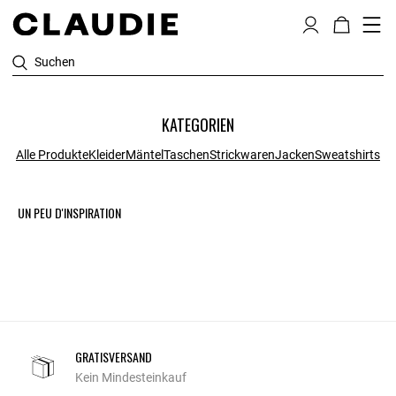
Suchen
KATEGORIEN
Alle Produkte
Kleider
Mäntel
Taschen
Strickwaren
Jacken
Sweatshirts
UN PEU D'INSPIRATION
GRATISVERSAND
Kein Mindesteinkauf