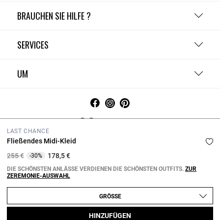
BRAUCHEN SIE HILFE ?
SERVICES
UM
Deutschland
LAST CHANCE
AGB
Privacy Policy
Cookie-Richtlinie
Cookie-Einstellunge
Fließendes Midi-Kleid
Datenschutzrichtlinien
Price reduced from
to
255 €
178,5 €
-30%
Copyright © 2026 Claudie Pierlot. Alle rechte vorbehalten.
DIE SCHÖNSTEN ANLÄSSE VERDIENEN DIE SCHÖNSTEN OUTFITS.
ZUR
ZEREMONIE-AUSWAHL
GRÖSSE
HINZUFÜGEN