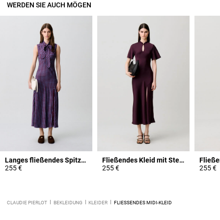
WERDEN SIE AUCH MÖGEN
Langes fließendes Spitzenkleid
Fließendes Kleid mit Stehkragen
Fließe
255 €
255 €
255 €
CLAUDIE PIERLOT
BEKLEIDUNG
KLEIDER
FLIESSENDES MIDI-KLEID