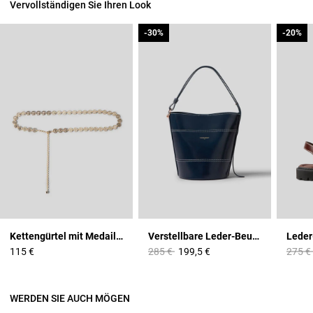
Vervollständigen Sie Ihren Look
-30%
-30%
-20%
-20%
Kettengürtel mit Medaillons CP
Verstellbare Leder-Beuteltasche
Price reduced from
to
Price 
115 €
285 €
199,5 €
275 €
WERDEN SIE AUCH MÖGEN