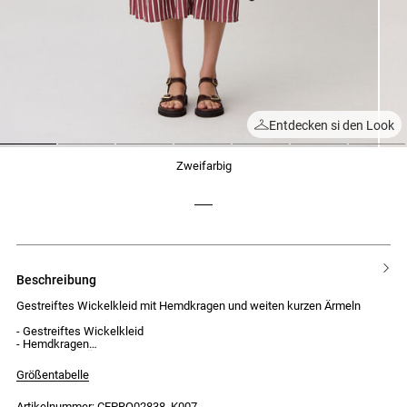
Entdecken si den Look
1
2
3
4
5
6
7
zweifarbig
beschreibung
Gestreiftes Wickelkleid mit Hemdkragen und weiten kurzen Ärmeln
- Gestreiftes Wickelkleid
- Hemdkragen
- Weite kurze Ärmel
- Tailliert mit elastischem Bund
Größentabelle
- Midilänge
- Knopfleiste entlang des Rocks mit Knöpfen
Artikelnummer: CFPRO02838_K007