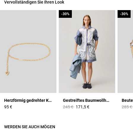
Vervollständigen Sie Ihren Look
-30%
-30%
-30%
-30%
Herzförmig gedrehter Kettengürtel
Gestreiftes Baumwollhemd
Price reduced from
to
Price 
95 €
245 €
171,5 €
285 €
WERDEN SIE AUCH MÖGEN