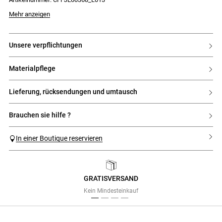
- Verschluss mit Knopf und Reißverschluss vorne
- Jeansknöpfe und silberne Nieten
Mehr anzeigen
unsere verpflichtungen
materialpflege
lieferung, rücksendungen und umtausch
brauchen sie hilfe ?
In einer Boutique reservieren
GRATISVERSAND
Previous
Next
Kein Mindesteinkauf