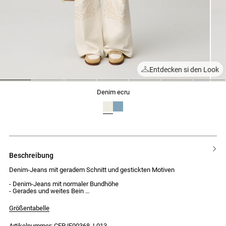
Entdecken si den Look
1
2
3
4
5
6
7
denim ecru
beschreibung
Denim-Jeans mit geradem Schnitt und gestickten Motiven
- Denim-Jeans mit normaler Bundhöhe
- Gerades und weites Bein
- 2 Jeanstaschen und eine Münztasche vorne
- 2 aufgesetzte Taschen hinten
Größentabelle
- CP-Kreuzstichstickerei
- Gestickte Kreuzstichmotive an den Beinen
Artikelnummer: CFPJE00368_L013