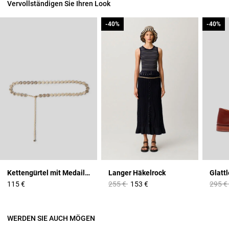
Vervollständigen Sie Ihren Look
-40%
-40%
-40%
-40%
Kettengürtel mit Medaillons CP
Langer Häkelrock
Price reduced from
to
Price 
115 €
255 €
153 €
295 €
WERDEN SIE AUCH MÖGEN