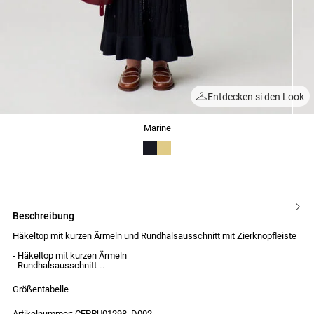
Entdecken si den Look
1
2
3
4
5
6
7
marine
beschreibung
Häkeltop mit kurzen Ärmeln und Rundhalsausschnitt mit Zierknopfleiste
- Häkeltop mit kurzen Ärmeln
- Rundhalsausschnitt
- Durchgehende Zierknopfleiste vorne
- Ton-in-Ton-Knöpfe
Größentabelle
- Taillierter Schnitt
Artikelnummer: CFPPU01298_D002